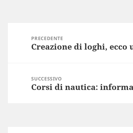
Navigazione
articoli
PRECEDENTE
Creazione di loghi, ecco 
Articolo
precedente:
SUCCESSIVO
Corsi di nautica: informa
Articolo
successivo: