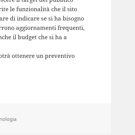
te le funzionalità che il sito
re di indicare se si ha bisogno
corrono aggiornamenti frequenti,
che il budget che si ha a
 potrà ottenere un preventivo
egorie
nologia