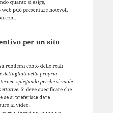
ondo quanto si esige,
to web può presentare notevoli
on.com
.
ntivo per un sito
ssa rendersi conto delle reali
e dettagliati nella propria
nternet, spiegando perché si vuole
pettative
. Si deve specificare che
e se si preferisce dare
pure ai video.
scere il target del pubblico