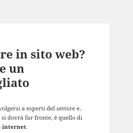
re in sito web?
e un
liato
olgersi a esperti del settore e,
si dovrà far fronte, è quello di
o internet
.