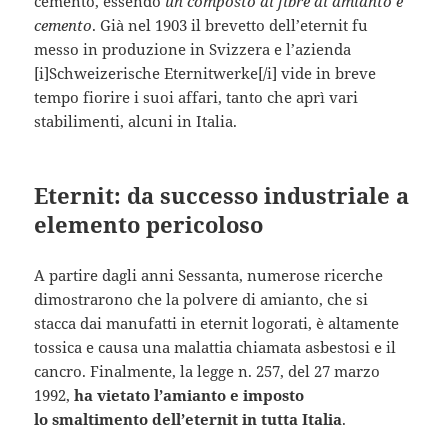
cemento, essendo
un composto di fibre di amianto e
cemento
. Già nel 1903 il brevetto dell’eternit fu
messo in produzione in Svizzera e l’azienda
[i]Schweizerische Eternitwerke[/i] vide in breve
tempo fiorire i suoi affari, tanto che aprì vari
stabilimenti, alcuni in Italia.
Eternit: da successo industriale a
elemento pericoloso
A partire dagli anni Sessanta, numerose ricerche
dimostrarono che la polvere di amianto, che si
stacca dai manufatti in eternit logorati, è altamente
tossica e causa una malattia chiamata asbestosi e il
cancro. Finalmente, la legge n. 257, del 27 marzo
1992,
ha vietato l’amianto e imposto
lo smaltimento dell’eternit in tutta Italia
.